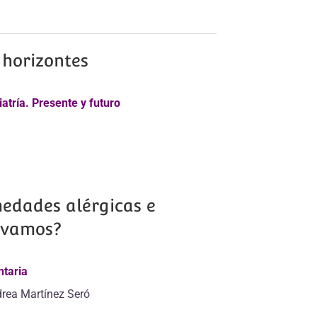
horizontes
iatría. Presente y futuro
edades alérgicas e
 vamos?
ntaria
drea Martínez Seró