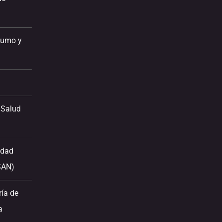
sumo y
 Salud
idad
SAN)
ría de
a