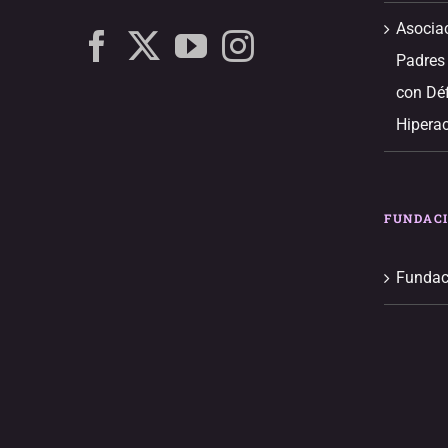
Asocia
Padres
con Déf
Hiperac
FUNDAC
Fundac