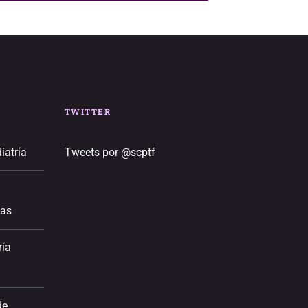
TWITTER
iatría
Tweets por @scptf
ias
ría
de