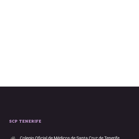
vistas
de
Evento
SCP TENERIFE
Colegio Oficial de Médicos de Santa Cruz de Tenerife