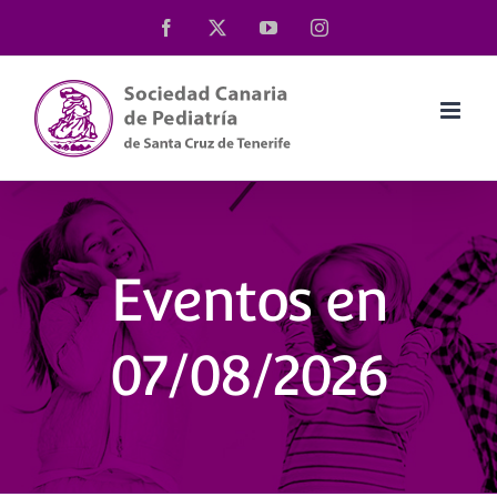
Saltar
Facebook
X
YouTube
Instagram
al
contenido
Eventos en
07/08/2026