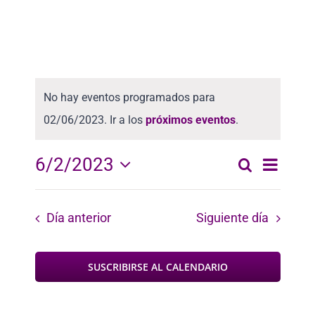
No hay eventos programados para
02/06/2023. Ir a los
próximos eventos
.
Nave
6/2/2023
Buscar
Naveg
Día
Seleccionar
de
fecha.
vista
de
Día anterior
Siguiente día
de
búsqu
Even
SUSCRIBIRSE AL CALENDARIO
y