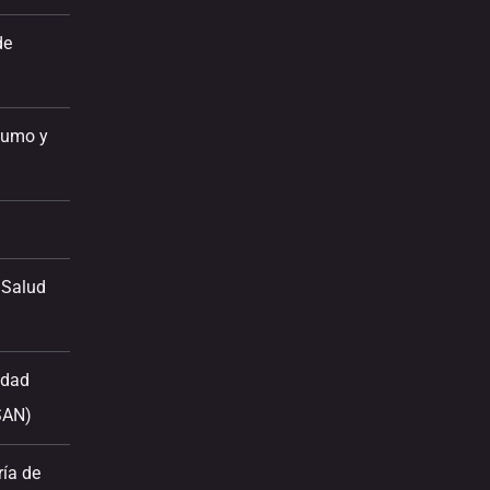
de
sumo y
 Salud
idad
SAN)
ría de