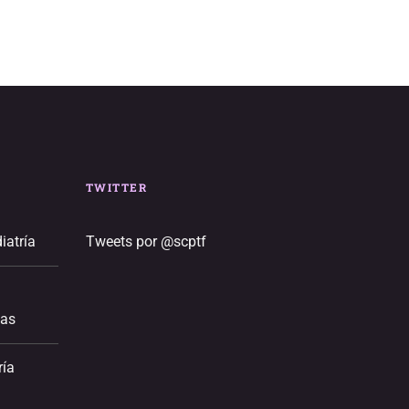
TWITTER
iatría
Tweets por @scptf
ias
ría