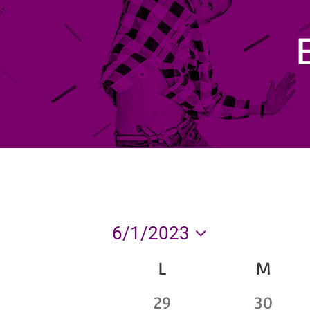
6/1/2023
Seleccionar
L
M
Calendario
fecha.
0
0
29
30
de