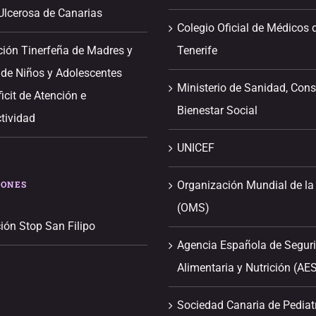
 Ulcerosa de Canarias
Colegio Oficial de Médicos 
ción Tinerfeña de Madres y
Tenerife
 de Niños y Adolescentes
Ministerio de Sanidad, Con
icit de Atención e
Bienestar Social
tividad
UNICEF
IONES
Organización Mundial de la
(OMS)
ión Stop San Filipo
Agencia Española de Segur
Alimentaria y Nutrición (AE
Sociedad Canaria de Pediat