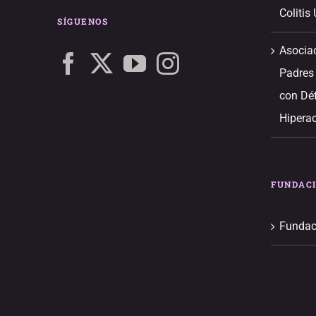
Colitis
SÍGUENOS
Asocia
Padres
con Déf
Hiperac
FUNDAC
Fundac