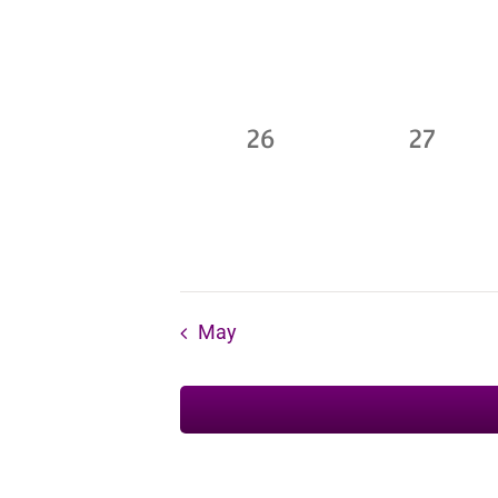
eventos,
evento
0
0
26
27
eventos,
evento
May