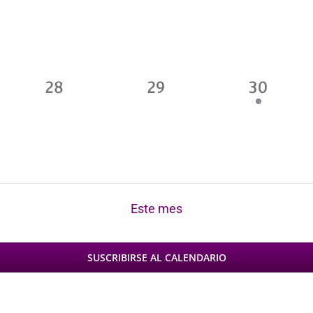
s,
eventos,
eventos,
eventos
0
0
1
28
29
30
s,
eventos,
eventos,
evento,
Este mes
SUSCRIBIRSE AL CALENDARIO