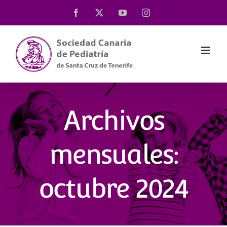
Saltar
Facebook
X
YouTube
Instagram
al
contenido
Archivos
mensuales:
octubre 2024