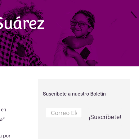
 Suárez
Suscríbete a nuestro Boletín
 en
Correo
Electrónico
a”
*
a por