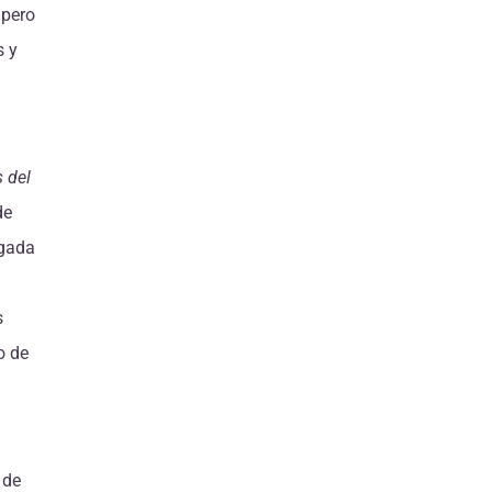
 pero
s y
 del
de
egada
s
o de
 de