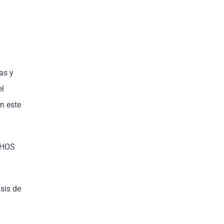
as y
el
n este
CHOS
sis de