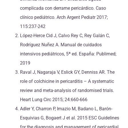
complicada con derrame pericárdico. Caso
clínico pediátrico. Arch Argent Pediatr 2017;
115:237-242
López-Herce Cid J, Calvo Rey C, Rey Galán C,
Rodríguez Nuñez A. Manual de cuidados
intensivos pediátricos, 5ª ed. España: Publimed;
2019
Raval J, Nagaraja V, Eslick GY, Denniss AR. The
role of colchicine in pericarditis – A systematic
review and meta-analysis of randomised trials.
Heart Lung Circ 2015; 24:660-666
Adler Y, Charron P, Imazio M, Badano L, Barón-
Esquivias G, Bogaert J et al. 2015 ESC Guidelines
for the diagnosis and management of pericardial