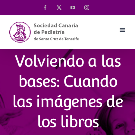
Saltar
Facebook
X
YouTube
Instagram
al
contenido
Volviendo a las
bases: Cuando
las imágenes de
los libros