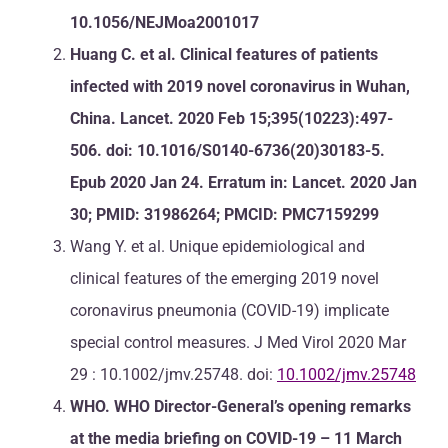
10.1056/NEJMoa2001017
Huang C. et al. Clinical features of patients
infected with 2019 novel coronavirus in Wuhan,
China. Lancet. 2020 Feb 15;395(10223):497-
506. doi: 10.1016/S0140-6736(20)30183-5.
Epub 2020 Jan 24. Erratum in: Lancet. 2020 Jan
30; PMID: 31986264; PMCID: PMC7159299
Wang Y. et al. Unique epidemiological and
clinical features of the emerging 2019 novel
coronavirus pneumonia (COVID-19) implicate
special control measures. J Med Virol 2020 Mar
29 : 10.1002/jmv.25748. doi:
10.1002/jmv.25748
WHO. WHO Director-General’s opening remarks
at the media briefing on COVID-19 – 11 March