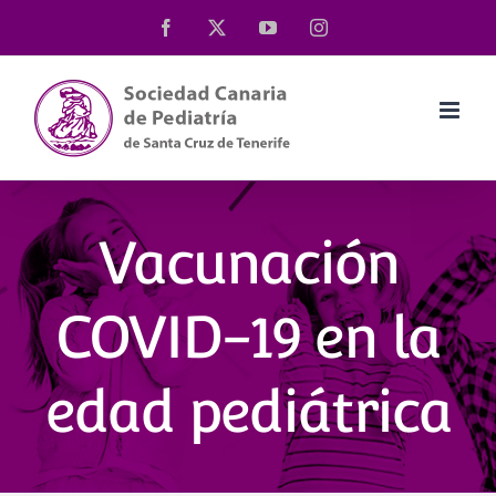
Saltar
Facebook
X
YouTube
Instagram
al
contenido
Vacunación
COVID-19 en la
edad pediátrica