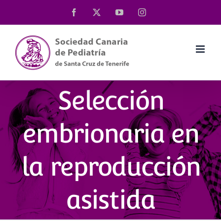
Saltar
Facebook
X
YouTube
Instagram
al
contenido
Selección
embrionaria en
la reproducción
asistida