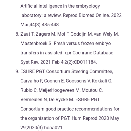
Artificial intelligence in the embryology
laboratory: a review. Reprod Biomed Online. 2022
Mar;44(3):435-448.
Zaat T, Zagers M, Mol F, Goddijn M, van Wely M,
Mastenbroek S. Fresh versus frozen embryo
transfers in assisted repr Cochrane Database
Syst Rev. 2021 Feb 4;2(2):CD011184.
ESHRE PGT Consortium Steering Committee,
Carvalho F, Coonen E, Goossens V, Kokkali G,
Rubio C, MeijerHoogeveen M, Moutou C,
Vermeulen N, De Rycke M. ESHRE PGT
Consortium good practice recommendations for
the organisation of PGT. Hum Reprod 2020 May
29;2020(3):hoaa021.