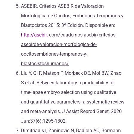
ASEBIR. Criterios ASEBIR de Valoración
Morfológica de Oocitos, Embriones Tempranos y
Blastocistos 2015: 3º Edición. Disponible en:
http://asebir.
com/cuadernos-asebir/criterios-
asebirde-valoracion-morfologica-de-
oocitosembriones-tempranos-y-
blastocistoshumanos/
Liu Y, Qi F, Matson P, Morbeck DE, Mol BW, Zhao
S et al. Between-laboratory reproducibility of
time-lapse embryo selection using qualitative
and quantitative parameters: a systematic review
and meta-analysis. J Assist Reprod Genet. 2020
Jun:37(6):1295-1302.
Dimitriadis I, Zaninovic N, Badiola AC, Bormann