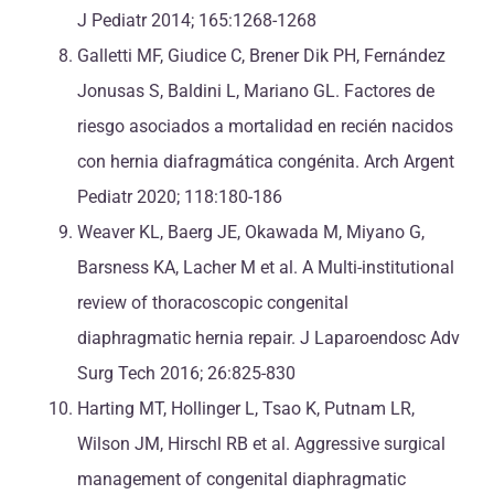
J Pediatr 2014; 165:1268-1268
Galletti MF, Giudice C, Brener Dik PH, Fernández
Jonusas S, Baldini L, Mariano GL. Factores de
riesgo asociados a mortalidad en recién nacidos
con hernia diafragmática congénita. Arch Argent
Pediatr 2020; 118:180-186
Weaver KL, Baerg JE, Okawada M, Miyano G,
Barsness KA, Lacher M et al. A Multi-institutional
review of thoracoscopic congenital
diaphragmatic hernia repair. J Laparoendosc Adv
Surg Tech 2016; 26:825-830
Harting MT, Hollinger L, Tsao K, Putnam LR,
Wilson JM, Hirschl RB et al. Aggressive surgical
management of congenital diaphragmatic