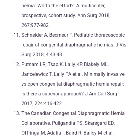
hernia: Worth the effort?: A multicenter,
prospective, cohort study. Ann Surg 2018;
267:977-982
Schneider A, Becmeur F. Pediatric thoracoscopic
repair of congenital diaphragmatic hernias. J Vis
Surg 2018; 4:43-43
Putnam LR, Tsao K, Lally KP, Blakely ML,
Jancelewicz T, Lally PA et al. Minimally invasive
vs open congenital diaphragmatic hernia repair:
Is there a superior approach? J Am Coll Surg
2017; 224:416-422
The Canadian Congenital Diaphragmatic Hernia
Collaborative, Puligandla PS, Skarsgard ED,
Offringa M, Adatia I, Baird R, Bailey M et al.