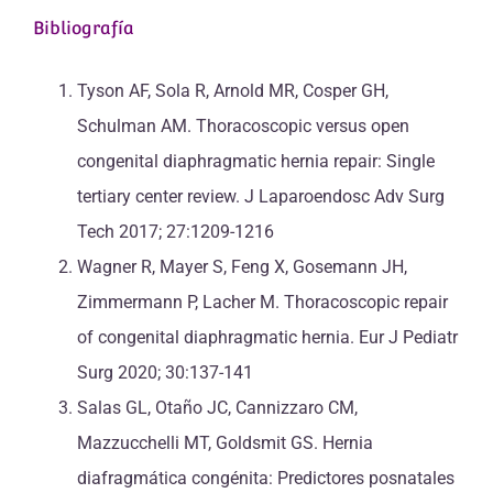
Bibliografía
Tyson AF, Sola R, Arnold MR, Cosper GH,
Schulman AM. Thoracoscopic versus open
congenital diaphragmatic hernia repair: Single
tertiary center review. J Laparoendosc Adv Surg
Tech 2017; 27:1209-1216
Wagner R, Mayer S, Feng X, Gosemann JH,
Zimmermann P, Lacher M. Thoracoscopic repair
of congenital diaphragmatic hernia. Eur J Pediatr
Surg 2020; 30:137-141
Salas GL, Otaño JC, Cannizzaro CM,
Mazzucchelli MT, Goldsmit GS. Hernia
diafragmática congénita: Predictores posnatales