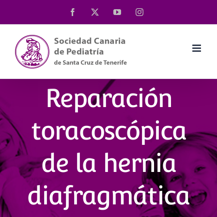
Saltar
Facebook
X
YouTube
Instagram
al
contenido
Reparación
toracoscópica
de la hernia
diafragmática