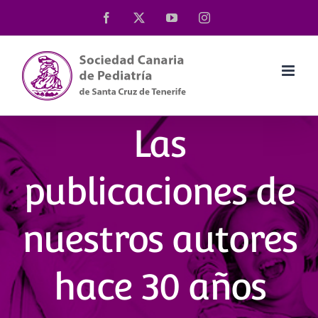
Saltar
Facebook
X
YouTube
Instagram
al
contenido
Las
publicaciones de
nuestros autores
hace 30 años