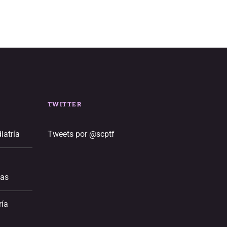
TWITTER
iatría
Tweets por @scptf
ias
ría