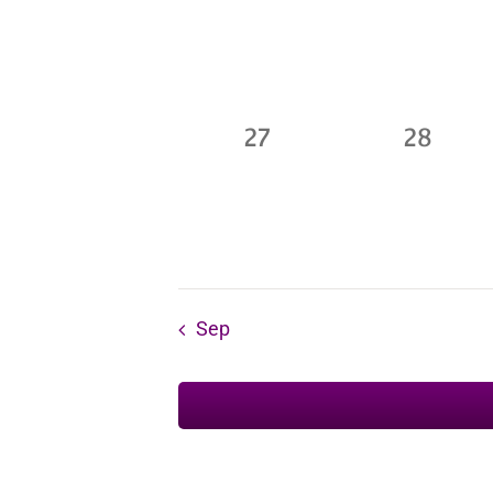
eventos,
evento
0
0
27
28
eventos,
evento
Sep