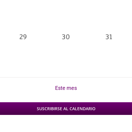
s,
eventos,
eventos,
eventos
0
0
0
29
30
31
s,
eventos,
eventos,
eventos
Este mes
SUSCRIBIRSE AL CALENDARIO