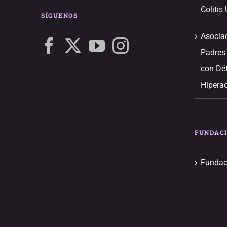
Colitis
SÍGUENOS
Asocia
Padres
con Déf
Hiperac
FUNDAC
Fundac