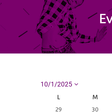
Ev
10/1/2025
Seleccionar
L
M
Calendario
fecha.
0
0
29
30
de