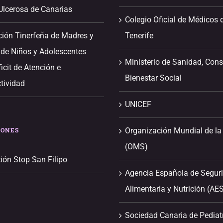
 Ulcerosa de Canarias
Colegio Oficial de Médicos 
ción Tinerfeña de Madres y
Tenerife
 de Niños y Adolescentes
Ministerio de Sanidad, Con
icit de Atención e
Bienestar Social
tividad
UNICEF
IONES
Organización Mundial de la
(OMS)
ión Stop San Filipo
Agencia Española de Segur
Alimentaria y Nutrición (AE
Sociedad Canaria de Pediat