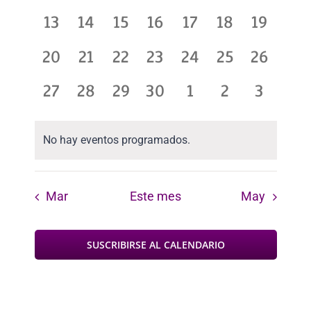
y
eventos,
eventos,
eventos,
eventos,
eventos,
eventos,
eventos
0
0
0
0
0
0
0
13
14
15
16
17
18
19
vistas
eventos,
eventos,
eventos,
eventos,
eventos,
eventos,
eventos
0
0
0
0
0
0
0
20
21
22
23
24
25
26
de
eventos,
eventos,
eventos,
eventos,
eventos,
eventos,
eventos
0
0
0
0
0
0
0
27
28
29
30
1
2
3
Evento
eventos,
eventos,
eventos,
eventos,
eventos,
eventos,
evento
No hay eventos programados.
Mar
Este mes
May
SUSCRIBIRSE AL CALENDARIO