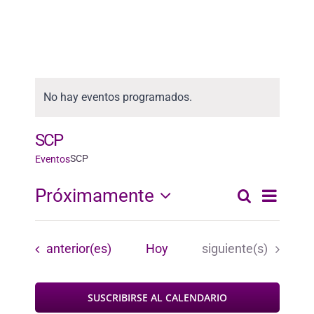
No hay eventos programados.
SCP
SCP
Eventos
Nave
Próximamente
Buscar
Naveg
Lista
Seleccionar
de
fecha.
vista
de
Eventos
Eventos
anterior(es)
Hoy
siguiente(s)
de
búsqu
Even
SUSCRIBIRSE AL CALENDARIO