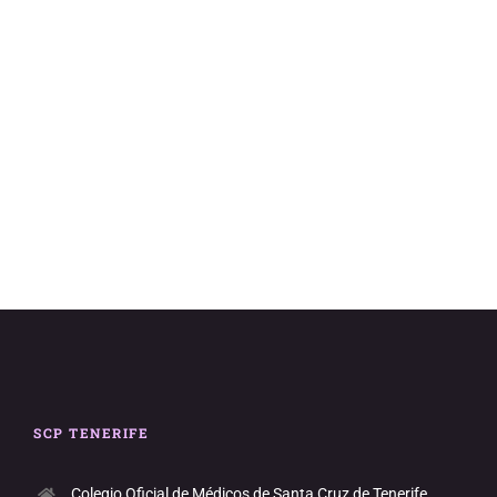
y
vistas
de
Evento
SCP TENERIFE
Colegio Oficial de Médicos de Santa Cruz de Tenerife