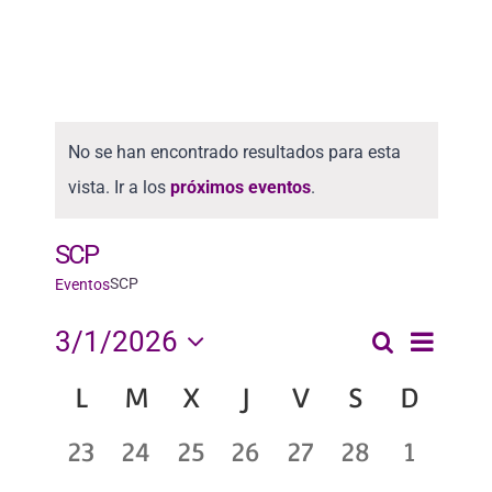
No se han encontrado resultados para esta
vista. Ir a los
próximos eventos
.
SCP
SCP
Eventos
Nave
3/1/2026
Buscar
Naveg
Mes
Seleccionar
de
L
M
X
J
V
S
D
Calendario
fecha.
vista
de
de
0
0
0
0
0
0
0
23
24
25
26
27
28
1
de
búsqu
Even
eventos,
eventos,
eventos,
eventos,
eventos,
eventos,
evento