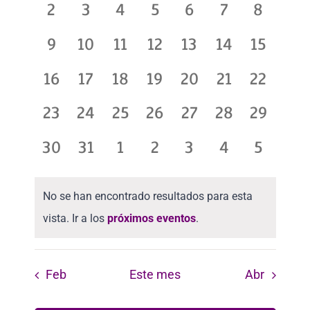
0
0
0
0
0
0
0
2
3
4
5
6
7
8
Eventos
y
eventos,
eventos,
eventos,
eventos,
eventos,
eventos,
eventos
0
0
0
0
0
0
0
9
10
11
12
13
14
15
vistas
eventos,
eventos,
eventos,
eventos,
eventos,
eventos,
eventos
0
0
0
0
0
0
0
16
17
18
19
20
21
22
de
eventos,
eventos,
eventos,
eventos,
eventos,
eventos,
eventos
0
0
0
0
0
0
0
23
24
25
26
27
28
29
Evento
eventos,
eventos,
eventos,
eventos,
eventos,
eventos,
eventos
0
0
0
0
0
0
0
30
31
1
2
3
4
5
eventos,
eventos,
eventos,
eventos,
eventos,
eventos,
evento
No se han encontrado resultados para esta
vista. Ir a los
próximos eventos
.
Feb
Este mes
Abr