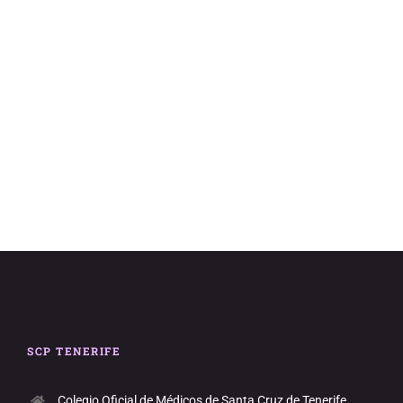
vistas
de
Evento
SCP TENERIFE
Colegio Oficial de Médicos de Santa Cruz de Tenerife