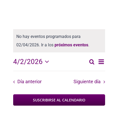
No hay eventos programados para
02/04/2026. Ir a los
próximos eventos
.
Nave
4/2/2026
Buscar
Naveg
Día
Seleccionar
de
fecha.
vista
de
Día anterior
Siguiente día
de
búsqu
Even
SUSCRIBIRSE AL CALENDARIO
y