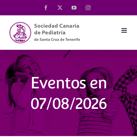
Saltar
Facebook
X
YouTube
Instagram
al
contenido
Eventos en
07/08/2026