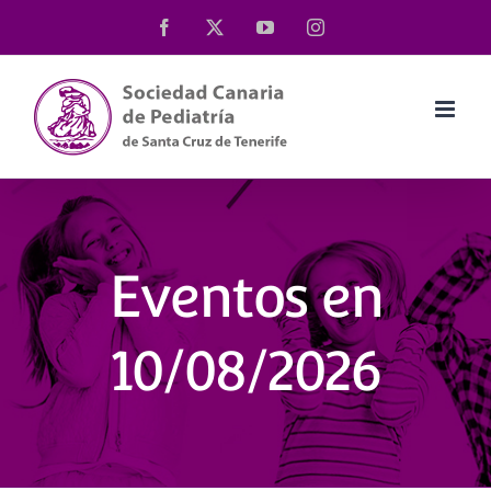
Saltar
Facebook
X
YouTube
Instagram
al
contenido
Eventos en
10/08/2026