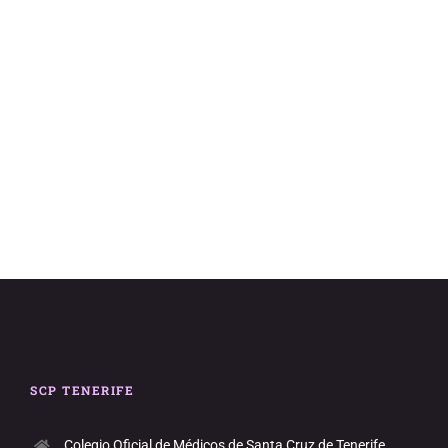
vistas
de
Evento
SCP TENERIFE
Colegio Oficial de Médicos de Santa Cruz de Tenerife