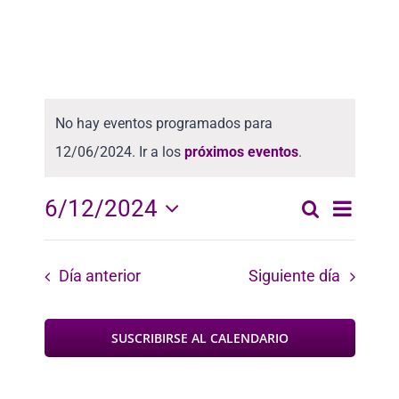
No hay eventos programados para
12/06/2024. Ir a los
próximos eventos
.
Nave
6/12/2024
Buscar
Naveg
Día
Seleccionar
de
fecha.
vista
de
Día anterior
Siguiente día
de
búsqu
Even
SUSCRIBIRSE AL CALENDARIO
y