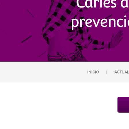
Caries 
prevenci
INICIO
ACTUA