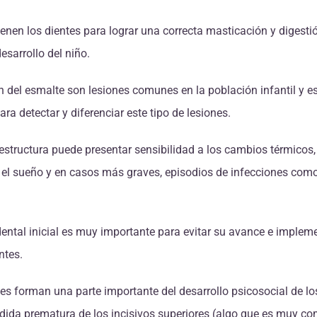
enen los dientes para lograr una correcta masticación y digestió
sarrollo del niño.
n del esmalte son lesiones comunes en la población infantil y e
a detectar y diferenciar este tipo de lesiones.
 estructura puede presentar sensibilidad a los cambios térmicos,
el sueño y en casos más graves, episodios de infecciones como l
dental inicial es muy importante para evitar su avance e implem
ntes.
es forman una parte importante del desarrollo psicosocial de los
rdida prematura de los incisivos superiores (algo que es muy co