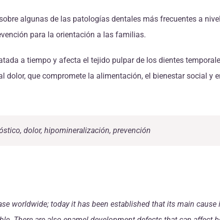
obre algunas de las patologías dentales más frecuentes a nivel 
vención para la orientación a las familias.
ratada a tiempo y afecta el tejido pulpar de los dientes tempora
l dolor, que compromete la alimentación, el bienestar social y 
nóstico, dolor, hipomineralización, prevención
ease worldwide; today it has been established that its main cause
table. There are also enamel development defects that can affect