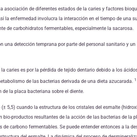
 asociación de diferentes estados de la caries y factores bioqu
 la enfermedad involucra la interacción en el tiempo de una sup
ente de carbohidratos fermentables, especialmente la sacarosa.
n una detección temprana por parte del personal sanitario y un 
e la caries es por la pérdida de tejido dentario debido a los áci
 metabolismo de las bacterias derivada de una dieta azucarada.
 de la placa bacteriana sobre el diente.
 5,5) cuando la estructura de los cristales del esmalte (hidroxi
n bio-productos resultantes de la acción de las bacterias de la 
os de carbono fermentables. Se puede entender entonces a la d
structura del esmalte. La dinámica del proceso de desmineraliz