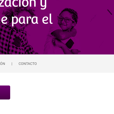
zación y
e para el
IÓN
CONTACTO