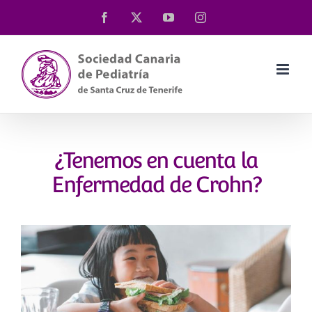
Saltar
Facebook
X
YouTube
Instagram
al
contenido
¿Tenemos en cuenta la
Enfermedad de Crohn?