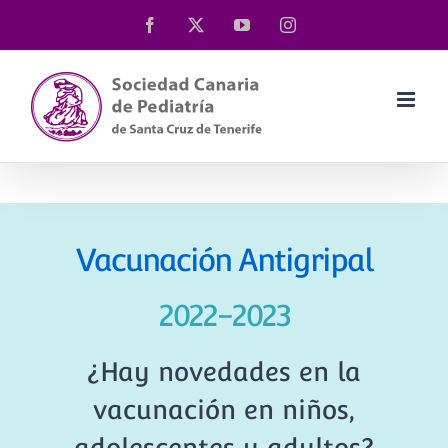
Saltar
Facebook
X
YouTube
Instagram
al
contenido
Vacunación Antigripal
2022-2023
¿Hay novedades en la
vacunación en niños,
adolescentes y adultos?