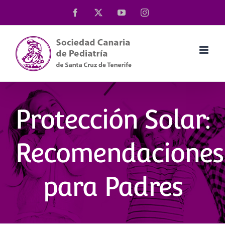
Saltar
Facebook
X
YouTube
Instagram
al
contenido
Protección Solar:
Recomendaciones
para Padres