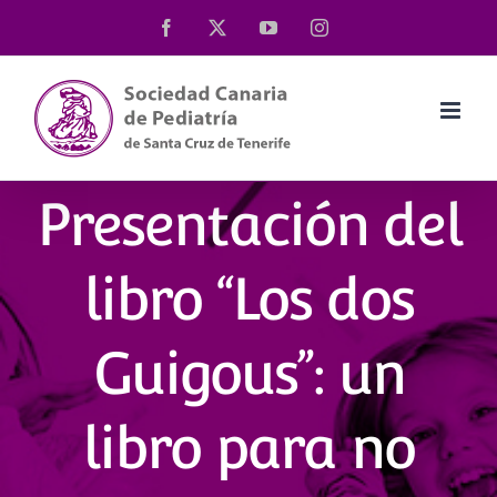
Saltar
Facebook
X
YouTube
Instagram
al
contenido
Presentación del
libro “Los dos
Guigous”: un
libro para no