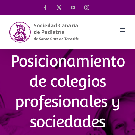
Saltar
Facebook
X
YouTube
Instagram
al
contenido
Posicionamiento
de colegios
profesionales y
sociedades