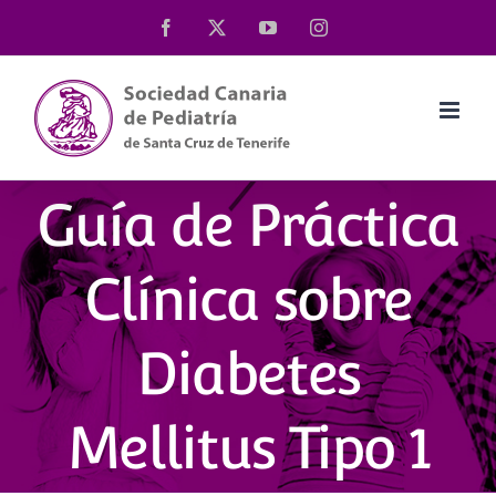
Saltar
Facebook
X
YouTube
Instagram
al
contenido
Guía de Práctica
Clínica sobre
Diabetes
Mellitus Tipo 1