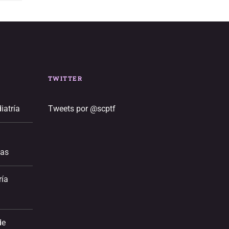
TWITTER
iatría
Tweets por @scptf
ias
ría
de