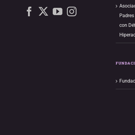
Asocia
Padres
con Déf
Hiperac
FUNDAC
Fundac