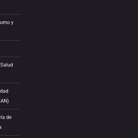
sumo y
 Salud
idad
SAN)
ría de
a