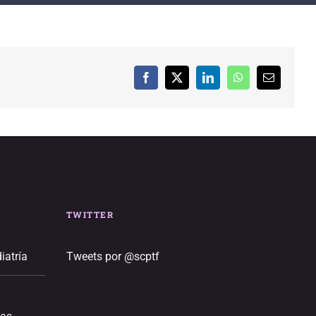
Facebook
X
LinkedIn
WhatsApp
Correo
electrónic
TWITTER
iatría
Tweets por @scptf