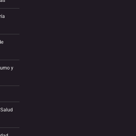
ias
ría
de
sumo y
 Salud
idad