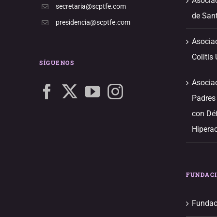
Asociac
secretaria@scptfe.com
de Sant
presidencia@scptfe.com
Asocia
Colitis
SÍGUENOS
Asocia
Padres
con Déf
Hiperac
FUNDAC
Fundac