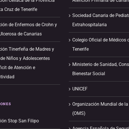
ión Celíaca de la Provincia
Atención Primaria de Canar
a Cruz de Tenerife
Sociedad Canaria de Pediat
ción de Enfermos de Crohn y
Extrahospitalaria
 Ulcerosa de Canarias
Colegio Oficial de Médicos 
ción Tinerfeña de Madres y
Tenerife
 de Niños y Adolescentes
Ministerio de Sanidad, Con
icit de Atención e
Bienestar Social
tividad
UNICEF
IONES
Organización Mundial de la
(OMS)
ión Stop San Filipo
Agencia Española de Segur