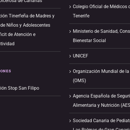
 Ulcerosa de Canarias
Colegio Oficial de Médicos 
ción Tinerfeña de Madres y
Tenerife
 de Niños y Adolescentes
Ministerio de Sanidad, Con
icit de Atención e
Bienestar Social
tividad
UNICEF
IONES
Organización Mundial de la
(OMS)
ión Stop San Filipo
Agencia Española de Segur
Alimentaria y Nutrición (AE
Sociedad Canaria de Pediat
Las Palmas de Gran Canari