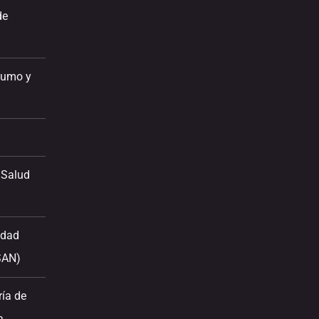
de
sumo y
 Salud
idad
SAN)
ría de
a