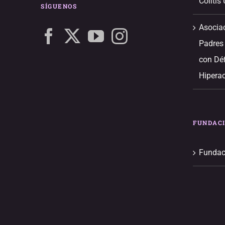
Colitis
SÍGUENOS
Asocia
Padres
con Déf
Hiperac
FUNDAC
Fundac