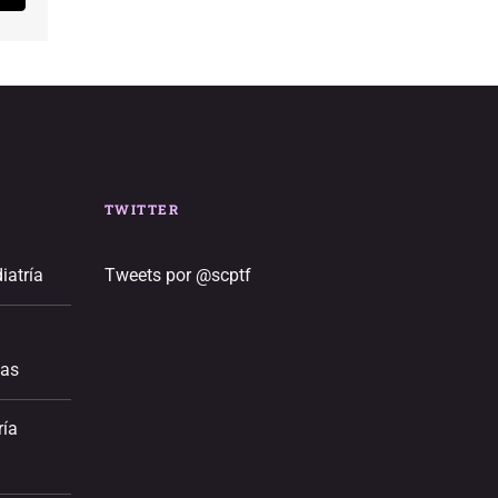
electrónico
TWITTER
iatría
Tweets por @scptf
ias
ría