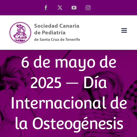
Saltar
Facebook
X
YouTube
Instagram
al
contenido
6 de mayo de
2025 — Día
Internacional de
la Osteogénesis